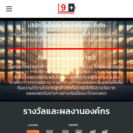
บริษัท ไนน์พลัส อินเตอร์เทรด จำกัด
เรามุ่งมั่นที่จะเป็นผู้นำทางในการจำหน่ายสินค้า แบตเตอรี่สำรอง
และอุปกรณ์เสริมมือถือทั้งในรูปแบบออนไลน์และออฟไลน์
ด้วยประสบการณ์กว่า 10 ปี
ในการจำหน่ายสินค้าบนแพลตฟอร์มออนไลน์ เราได้เรียนรู้กลยุทธ์
การตลาด การบริการหลังการขาย รวมไปถึงระบบการจัดการคำ
สั่งซื้อ โดยเรามีอัตราเติบโตขึ้นในทุกๆปี ด้วยผู้ติดตามรวมกัน
มากกว่า 1,500,000 คน ภายใต้ร้านค้าของบริษัทฯ ซึ่งแสดงให้เห็น
ถึงความไว้วางใจจากลูกค้า อีกทั้งเรายังได้รับรางวัลจาก
แพลตฟอร์มต่างๆ อย่างต่อเนื่องมาโดยตลอด
รางวัลและผลงานองค์กร